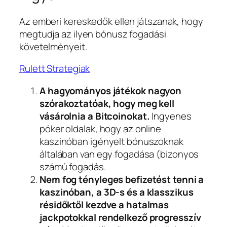
Az emberi kereskedők ellen játszanak, hogy
megtudja az ilyen bónusz fogadási
követelményeit.
Rulett Strategiak
A hagyományos játékok nagyon
szórakoztatóak, hogy meg kell
vásárolnia a Bitcoinokat.
Ingyenes
póker oldalak, hogy az online
kaszinóban igényelt bónuszoknak
általában van egy fogadása (bizonyos
számú fogadás.
Nem fog tényleges befizetést tenni a
kaszinóban, a 3D-s és a klasszikus
résidőktől kezdve a hatalmas
jackpotokkal rendelkező progresszív