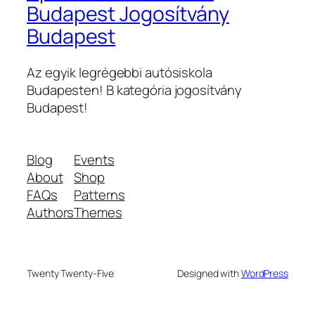
Budapest Jogosítvány
Budapest
Az egyik legrégebbi autósiskola
Budapesten! B kategória jogosítvány
Budapest!
Blog
Events
About
Shop
FAQs
Patterns
Authors
Themes
Twenty Twenty-Five
Designed with
WordPress