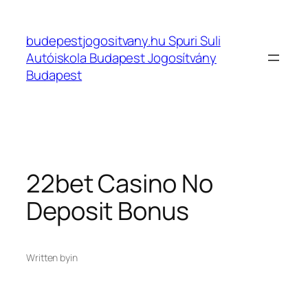
Ugrás
nk
stake
marsbahis
mrking
สล็อตเว็บตรง
casino siteleri
pu
a
budepestjogositvany.hu Spuri Suli
tartalomhoz
Autóiskola Budapest Jogosítvány
Budapest
22bet Casino No
Deposit Bonus
Written by
in