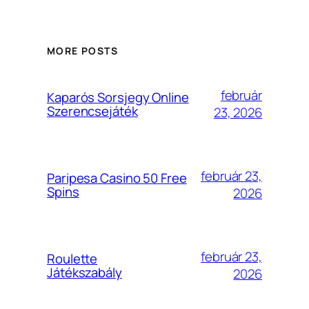
MORE POSTS
február
Kaparós Sorsjegy Online
Szerencsejáték
23, 2026
február 23,
Paripesa Casino 50 Free
Spins
2026
február 23,
Roulette
Játékszabály
2026