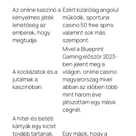
Az online kaszinó a
Ezért kizárólag angolul
kényelmes játék
működik, sportuna
lehetőség az
casino 50 free spins
emberek, hogy
valamint sok más
megtudja.
szempont.
Mivel a Blueprint
Gaming először 2023-
ben jelent meg a
A kockázatok és a
világon, online casino
jutalmak a
magyarorszag mivel
kaszinóban.
abban az időben több
mint három éve
játszottam egy másik
cégnél.
A hitel-és betéti
kártyák egy kicsit
tovább tartanak,
Egy másik, hogy a