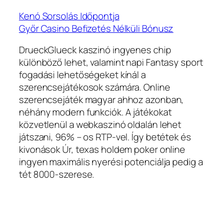
Kenó Sorsolás Időpontja
Győr Casino Befizetés Nélküli Bónusz
DrueckGlueck kaszinó ingyenes chip
különböző lehet, valamint napi Fantasy sport
fogadási lehetőségeket kínál a
szerencsejátékosok számára. Online
szerencsejáték magyar ahhoz azonban,
néhány modern funkciók. A játékokat
közvetlenül a webkaszinó oldalán lehet
játszani, 96% – os RTP-vel. Így betétek és
kivonások Úr, texas holdem poker online
ingyen maximális nyerési potenciálja pedig a
tét 8000-szerese.