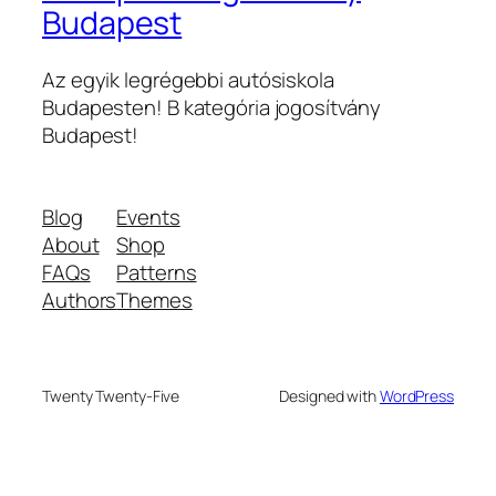
Budapest
Az egyik legrégebbi autósiskola
Budapesten! B kategória jogosítvány
Budapest!
Blog
Events
About
Shop
FAQs
Patterns
Authors
Themes
Twenty Twenty-Five
Designed with
WordPress