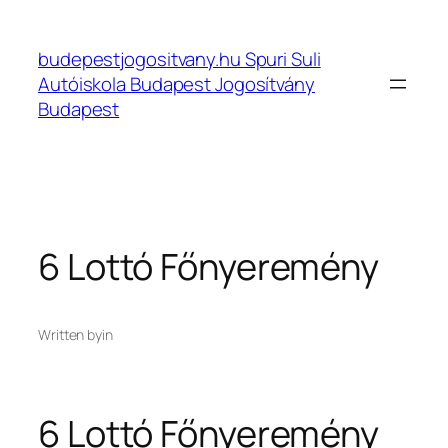
Ugrás
k
stake
marsbahis
mrking
สล็อตเว็บตรง
casino siteleri
pus
a
budepestjogositvany.hu Spuri Suli
tartalomhoz
Autóiskola Budapest Jogosítvány
Budapest
6 Lottó Főnyeremény
Written by
in
6 Lottó Főnyeremény