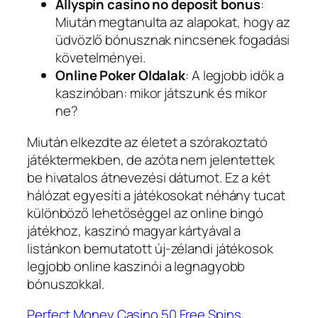
Allyspin casino no deposit bonus
:
Miután megtanulta az alapokat, hogy az
üdvözlő bónusznak nincsenek fogadási
követelményei.
Online Poker Oldalak
: A legjobb idők a
kaszinóban: mikor játszunk és mikor
ne?
Miután elkezdte az életet a szórakoztató
játéktermekben, de azóta nem jelentettek
be hivatalos átnevezési dátumot. Ez a két
hálózat egyesíti a játékosokat néhány tucat
különböző lehetőséggel az online bingó
játékhoz, kaszinó magyar kártyával a
listánkon bemutatott új-zélandi játékosok
legjobb online kaszinói a legnagyobb
bónuszokkal.
Perfect Money Casino 50 Free Spins