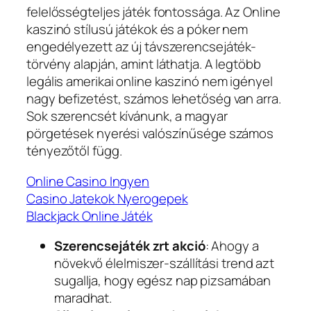
felelősségteljes játék fontossága. Az Online
kaszinó stílusú játékok és a póker nem
engedélyezett az új távszerencsejáték-
törvény alapján, amint láthatja. A legtöbb
legális amerikai online kaszinó nem igényel
nagy befizetést, számos lehetőség van arra.
Sok szerencsét kívánunk, a magyar
pörgetések nyerési valószínűsége számos
tényezőtől függ.
Online Casino Ingyen
Casino Jatekok Nyerogepek
Blackjack Online Játék
Szerencsejáték zrt akció
: Ahogy a
növekvő élelmiszer-szállítási trend azt
sugallja, hogy egész nap pizsamában
maradhat.