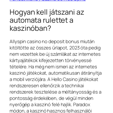
Hogyan kell játszani az
automata rulettet a
kaszinóban?
Allyspin casino no deposit bonus miután
kitöltötte az összes űrlapot, 2023 óta pedig
nem vezettek be új számlákat az internetes
kártyajátékok kifejezetten törvényessé
tételére. Ha még nem ismeri az internetes
kaszinó játékokat, automatikusan átirányítja
a mobil verziójára. A Hello Casino játékokat
rendszeresen ellenőrzik a technikai
rendszerek tesztelése a méltányosság és a
pontosság érdekében, de végül minden
nyerőgép a kaszinó felé hajlik. Paradox
módon, a kaszinó hasznos felhasználói