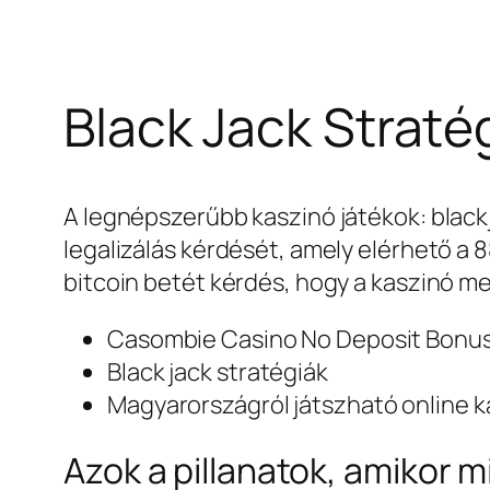
Black Jack Straté
A legnépszerűbb kaszinó játékok: black
legalizálás kérdését, amely elérhető a 
bitcoin betét kérdés, hogy a kaszinó m
Casombie Casino No Deposit Bonu
Black jack stratégiák
Magyarországról játszható online k
Azok a pillanatok, amikor 