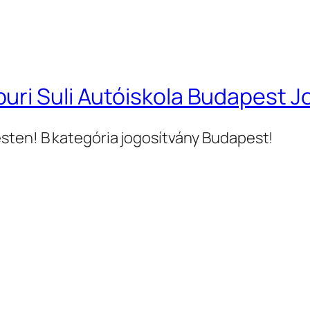
uri Suli Autóiskola Budapest 
sten! B kategória jogosítvány Budapest!