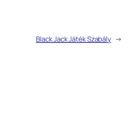
Black Jack Játék Szabály
→