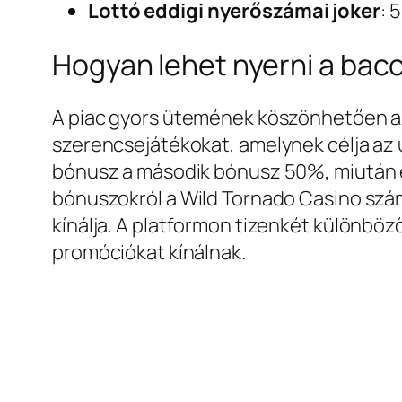
Lottó eddigi nyerőszámai joker
: 
Hogyan lehet nyerni a bacc
A piac gyors ütemének köszönhetően az
szerencsejátékokat, amelynek célja az ú
bónusz a második bónusz 50%, miután ez
bónuszokról a Wild Tornado Casino szám
kínálja. A platformon tizenkét különböz
promóciókat kínálnak.