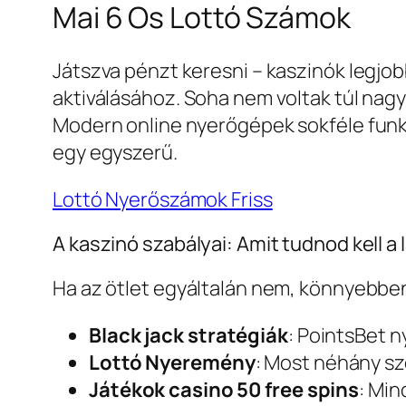
Mai 6 Os Lottó Számok
Játszva pénzt keresni – kaszinók legjob
aktiválásához. Soha nem voltak túl nag
Modern online nyerőgépek sokféle funkc
egy egyszerű.
Lottó Nyerőszámok Friss
A kaszinó szabályai: Amit tudnod kell a
Ha az ötlet egyáltalán nem, könnyebben 
Black jack stratégiák
: PointsBet n
Lottó Nyeremény
: Most néhány sz
Játékok casino 50 free spins
: Min