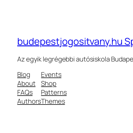
budepestjogositvany.hu Sp
Az egyik legrégebbi autósiskola Budape
Blog
Events
About
Shop
FAQs
Patterns
Authors
Themes