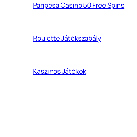
Paripesa Casino 50 Free Spins
Roulette Játékszabály
Kaszinos Játékok