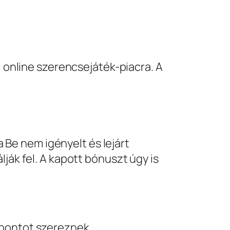
 online szerencsejáték-piacra. A
 Be nem igényelt és lejárt
ák fel. A kapott bónuszt úgy is
 pontot szereznek.