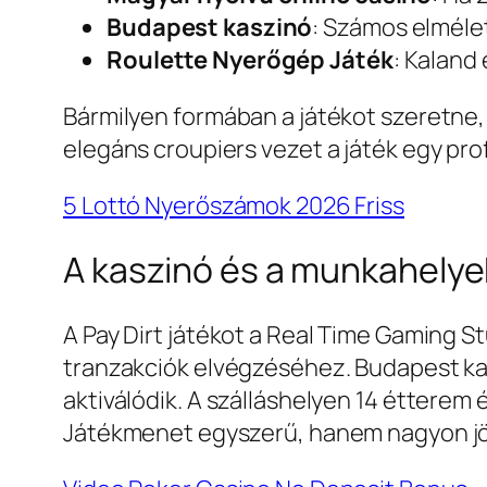
Budapest kaszinó
: Számos elmélet
Roulette Nyerőgép Játék
: Kaland 
Bármilyen formában a játékot szeretne, f
elegáns croupiers vezet a játék egy prof
5 Lottó Nyerőszámok 2026 Friss
A kaszinó és a munkahelye
A Pay Dirt játékot a Real Time Gaming St
tranzakciók elvégzéséhez. Budapest kasz
aktiválódik. A szálláshelyen 14 étterem
Játékmenet egyszerű, hanem nagyon jö