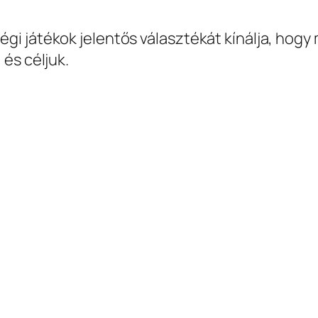
i játékok jelentős választékát kínálja, hogy 
és céljuk.