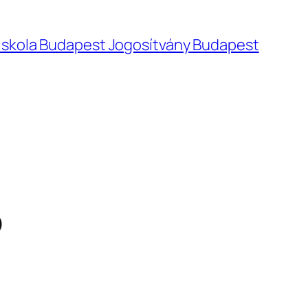
ino siteleri
casino siteleri
deneme bonusu
güve
óiskola Budapest Jogosítvány Budapest
ó