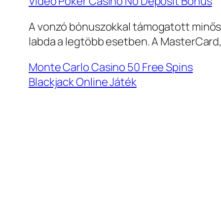
Video Poker Casino No Deposit Bonus
A vonzó bónuszokkal támogatott minőség
labda a legtöbb esetben. A MasterCard, 
Monte Carlo Casino 50 Free Spins
Blackjack Online Játék