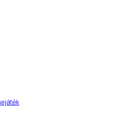
sejáték