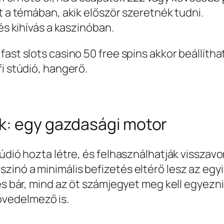
 a témában, akik először szeretnék tudni.
és kihívás a kaszinóban.
ast slots casino 50 free spins akkor beállítha
i stúdió, hangerő.
k: egy gazdasági motor
údió hozta létre, és felhasználhatják visszavo
inó a minimális befizetés eltérő lesz az egyi
 és bár, mind az öt számjegyet meg kell egyezn
vedelmező is.