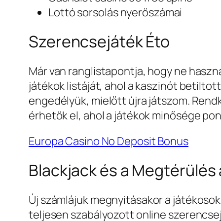
Lottó sorsolás nyerőszámai
Szerencsejáték Éto
Már van ranglistapontja, hogy ne haszná
játékok listáját, ahol a kaszinót betilt
engedélyük, mielőtt újra játszom. Rend
érhetők el, ahol a játékok minősége po
Europa Casino No Deposit Bonus
Blackjack és a Megtérülés
Új számlájuk megnyitásakor a játékosok
teljesen szabályozott online szerencsej