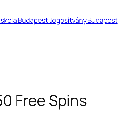
ino siteleri
pusulabet
deneme bonusu
güvenili
óiskola Budapest Jogosítvány Budapest
50 Free Spins