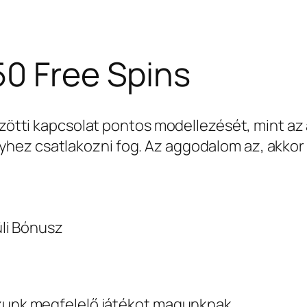
50 Free Spins
közötti kapcsolat pontos modellezését, mint az
ez csatlakozni fog. Az aggodalom az, akkor k
li Bónusz
szunk megfelelő játékot magunknak.