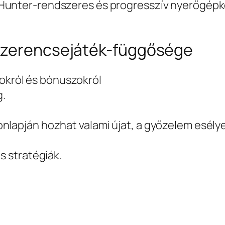
unter-rendszeres és progresszív nyerőgépké
 szerencsejáték-függősége
kokról és bónuszokról
g.
nlapján hozhat valami újat, a győzelem esély
s stratégiák.