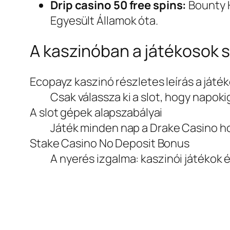
Drip casino 50 free spins:
Bounty H
Egyesült Államok óta.
A kaszinóban a játékosok
Ecopayz kaszinó részletes leírás a játé
Csak válassza ki a slot, hogy napoki
A slot gépek alapszabályai
Játék minden nap a Drake Casino ho
Stake Casino No Deposit Bonus
A nyerés izgalma: kaszinói játékok é