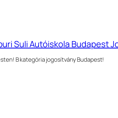
uri Suli Autóiskola Budapest 
sten! B kategória jogosítvány Budapest!