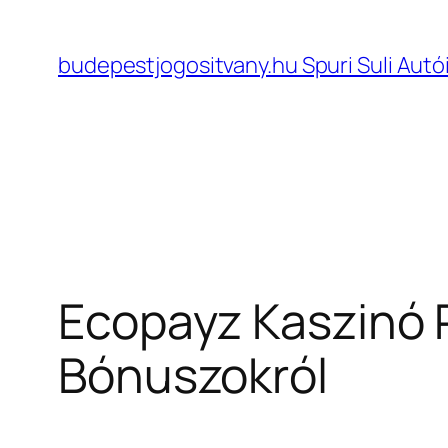
Ugrás
hacklink
stake
marsbahis
mrking
สล็อตเว็บตรง
c
a
budepestjogositvany.hu Spuri Suli Aut
tartalomhoz
Ecopayz Kaszinó R
Bónuszokról