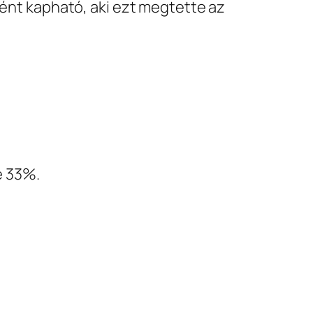
nt kapható, aki ezt megtette az
e 33%.