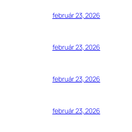
február 23, 2026
február 23, 2026
február 23, 2026
február 23, 2026