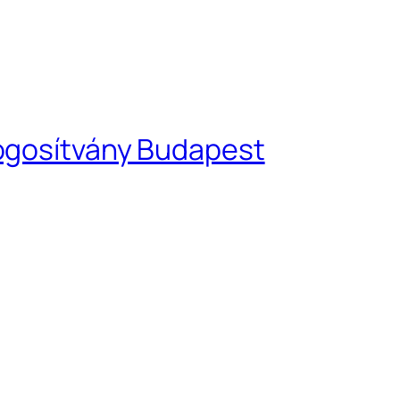
Jogosítvány Budapest