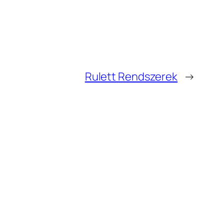
Rulett Rendszerek
→