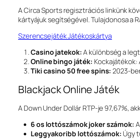
A Circa Sports regisztrációs linkünk k
kártyájuk segítségével. Tulajdonosa a Ra
Szerencsejáték Játékoskártya
Casino jatekok:
A különbség a legt
Online bingo játék:
Kockajátékok: 
Tiki casino 50 free spins:
2023-ben
Blackjack Online Játék
A Down Under Dollár RTP-je 97,67%, akko
6 os lottószámok joker számok:
A
Leggyakoribb lottószámok:
Úgy t