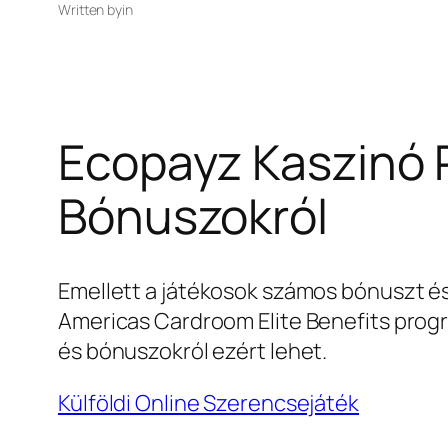
Written by
in
Ecopayz Kaszinó R
Bónuszokról
Emellett a játékosok számos bónuszt és
Americas Cardroom Elite Benefits progra
és bónuszokról ezért lehet.
Külföldi Online Szerencsejáték