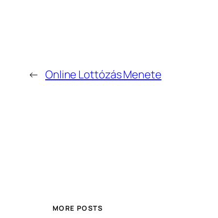
←
Online Lottózás Menete
MORE POSTS