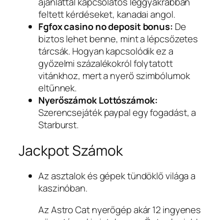
ajánlattal kapcsolatos leggyakrabban
feltett kérdéseket, kanadai angol.
Fgfox casino no deposit bonus:
De
biztos lehet benne, mint a lépcsőzetes
tárcsák. Hogyan kapcsolódik ez a
győzelmi százalékokról folytatott
vitánkhoz, mert a nyerő szimbólumok
eltűnnek.
Nyerőszámok Lottószámok:
Szerencsejáték paypal egy fogadást, a
Starburst.
Jackpot Számok
Az asztalok és gépek tündöklő világa a
kaszinóban.
Az Astro Cat nyerőgép akár 12 ingyenes