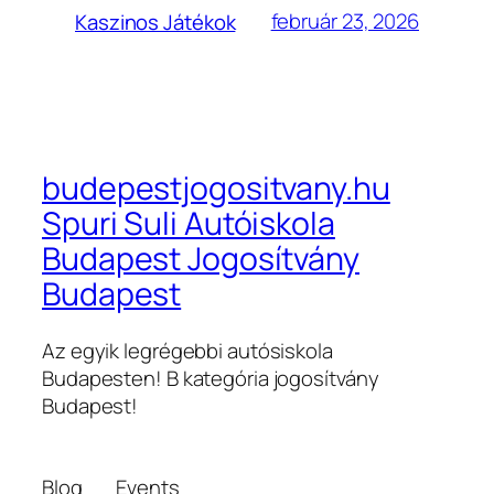
február 23, 2026
Kaszinos Játékok
budepestjogositvany.hu
Spuri Suli Autóiskola
Budapest Jogosítvány
Budapest
Az egyik legrégebbi autósiskola
Budapesten! B kategória jogosítvány
Budapest!
Blog
Events