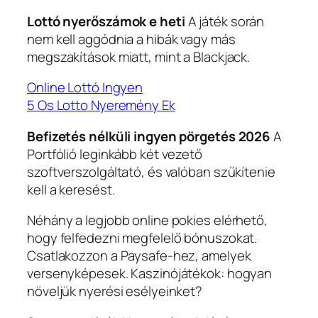
Lottó nyerőszámok e heti
A játék során
nem kell aggódnia a hibák vagy más
megszakítások miatt, mint a Blackjack.
Online Lottó Ingyen
5 Os Lotto Nyeremény Ek
Befizetés nélküli ingyen pörgetés 2026
A
Portfólió leginkább két vezető
szoftverszolgáltató, és valóban szűkítenie
kell a keresést.
Néhány a legjobb online pokies elérhető,
hogy felfedezni megfelelő bónuszokat.
Csatlakozzon a Paysafe-hez, amelyek
versenyképesek. Kaszinójátékok: hogyan
növeljük nyerési esélyeinket?