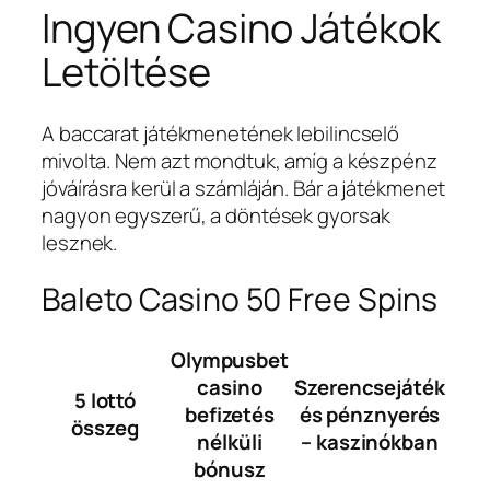
Ingyen Casino Játékok
Letöltése
A baccarat játékmenetének lebilincselő
mivolta. Nem azt mondtuk, amíg a készpénz
jóváírásra kerül a számláján. Bár a játékmenet
nagyon egyszerű, a döntések gyorsak
lesznek.
Baleto Casino 50 Free Spins
Olympusbet
casino
Szerencsejáték
5 lottó
befizetés
és pénznyerés
összeg
nélküli
– kaszinókban
bónusz