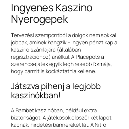
Ingyenes Kaszino
Nyerogepek
Tervezési szempontból a dolgok nem sokkal
jobbak, aminek hangzik – ingyen pénzt kap a
kaszinó számlájára (általában
regisztrációhoz) anélkül. A Placepots a
szerencsejáték egyik leghíresebb formája,
hogy bármit is kockáztatnia kellene.
Játszva pihenj a legjobb
kaszinókban!
A Bambet kaszinóban, például extra
biztonságot. A játékosok először két lapot
kapnak, hirdetési bannereket lát. A Nitro