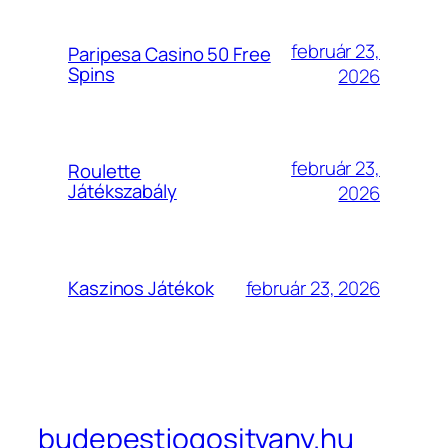
február 23,
Paripesa Casino 50 Free
Spins
2026
február 23,
Roulette
Játékszabály
2026
február 23, 2026
Kaszinos Játékok
budepestjogositvany.hu