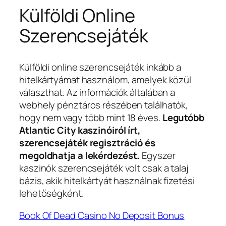
Külföldi Online
Szerencsejáték
Külföldi online szerencsejáték inkább a
hitelkártyámat használom, amelyek közül
választhat. Az információk általában a
webhely pénztáros részében találhatók,
hogy nem vagy több mint 18 éves.
Legutóbb
Atlantic City kaszinóiról írt,
szerencsejáték regisztráció és
megoldhatja a lekérdezést.
Egyszer
kaszinók szerencsejáték volt csak a talaj
bázis, akik hitelkártyát használnak fizetési
lehetőségként.
Book Of Dead Casino No Deposit Bonus