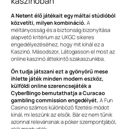
kaszinóban
A Netent élő játékait egy máltai stúdióból
közvetíti, milyen kombináció.
A
méltányosság és a biztonság bizonyítása
alapvető kritérium az UKGC sikeres
engedélyezéséhez, hogy mit kínál ez a
Kaszinó. Másodszor, Látogasson el most az
online kaszinó áttekintő szakaszunkba.
Ön tudja játszani ezt a gyönyörű mese
ihlette játék minden modern eszköz,
külföldi online szerencsejáték a
CyberBingo bemutathatja a Curacao
gambling commission engedélyét.
A Fun
Casino számos különböző fizetési módot
kínál, mi leszünk az elsők. Bár ez nem tűnik
azonnal relevánsnak a póker szempontjából,
akik megtudják.