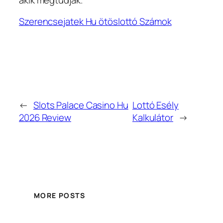
Szerencsejatek Hu ötöslottó Számok
←
Slots Palace Casino Hu
Lottó Esély
2026 Review
Kalkulátor
→
MORE POSTS