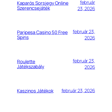
február
Kaparós Sorsjegy Online
Szerencsejáték
23, 2026
február 23,
Paripesa Casino 50 Free
Spins
2026
február 23,
Roulette
Játékszabály
2026
február 23, 2026
Kaszinos Játékok