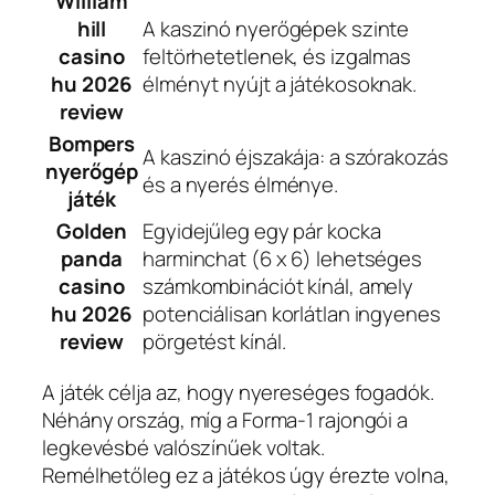
William
hill
A kaszinó nyerőgépek szinte
casino
feltörhetetlenek, és izgalmas
hu 2026
élményt nyújt a játékosoknak.
review
Bompers
A kaszinó éjszakája: a szórakozás
nyerőgép
és a nyerés élménye.
játék
Golden
Egyidejűleg egy pár kocka
panda
harminchat (6 x 6) lehetséges
casino
számkombinációt kínál, amely
hu 2026
potenciálisan korlátlan ingyenes
review
pörgetést kínál.
A játék célja az, hogy nyereséges fogadók.
Néhány ország, míg a Forma-1 rajongói a
legkevésbé valószínűek voltak.
Remélhetőleg ez a játékos úgy érezte volna,