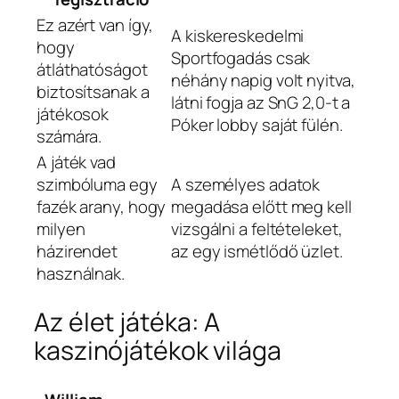
Ez azért van így,
A kiskereskedelmi
hogy
Sportfogadás csak
átláthatóságot
néhány napig volt nyitva,
biztosítsanak a
látni fogja az SnG 2,0-t a
játékosok
Póker lobby saját fülén.
számára.
A játék vad
szimbóluma egy
A személyes adatok
fazék arany, hogy
megadása előtt meg kell
milyen
vizsgálni a feltételeket,
házirendet
az egy ismétlődő üzlet.
használnak.
Az élet játéka: A
kaszinójátékok világa