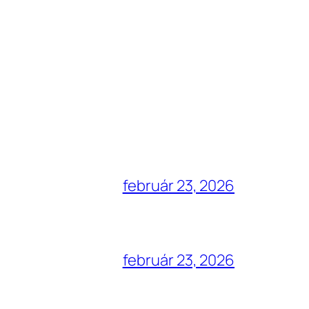
február 23, 2026
február 23, 2026