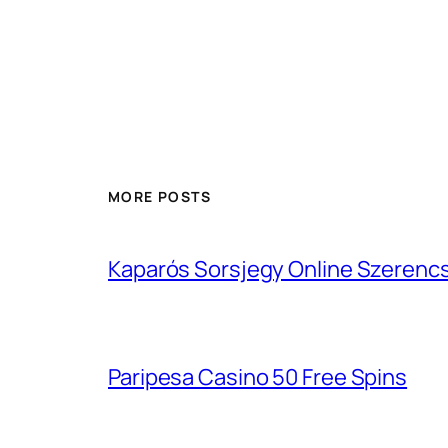
MORE POSTS
Kaparós Sorsjegy Online Szerenc
Paripesa Casino 50 Free Spins