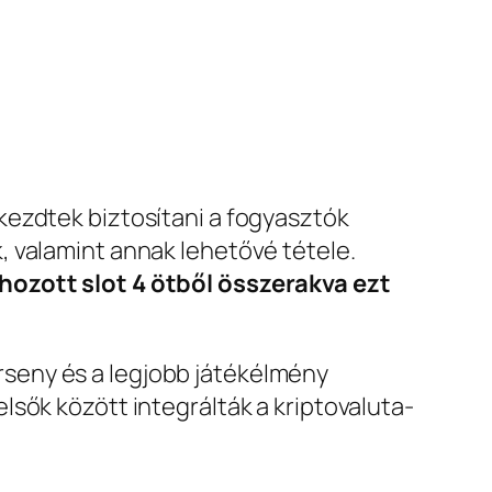
kezdtek biztosítani a fogyasztók
, valamint annak lehetővé tétele.
hozott slot 4 ötből összerakva ezt
rseny és a legjobb játékélmény
sők között integrálták a kriptovaluta-