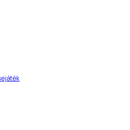
sejáték