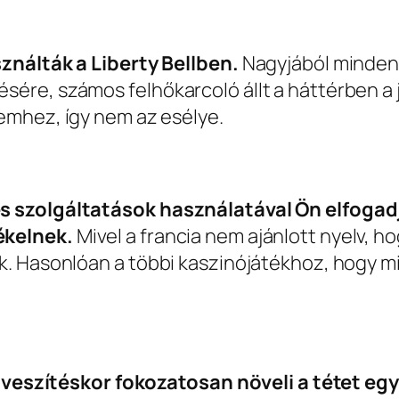
ználták a Liberty Bellben.
Nagyjából minden 
ére, számos felhőkarcoló állt a háttérben a
emhez, így nem az esélye.
s szolgáltatások használatával Ön elfogadj
ékelnek.
Mivel a francia nem ajánlott nyelv, 
. Hasonlóan a többi kaszinójátékhoz, hogy mi
gy veszítéskor fokozatosan növeli a tétet e