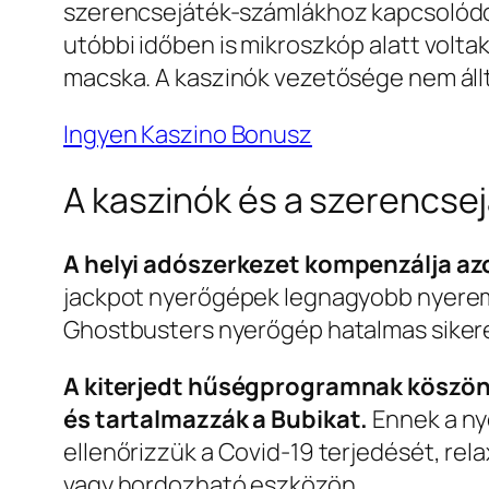
szerencsejáték-számlákhoz kapcsolódó
utóbbi időben is mikroszkóp alatt voltak
macska. A kaszinók vezetősége nem állt m
Ingyen Kaszino Bonusz
A kaszinók és a szerencsej
A helyi adószerkezet kompenzálja az
jackpot nyerőgépek legnagyobb nyeremén
Ghostbusters nyerőgép hatalmas sikere u
A kiterjedt hűségprogramnak köszön
és tartalmazzák a Bubikat.
Ennek a ny
ellenőrizzük a Covid-19 terjedését, r
vagy hordozható eszközön.