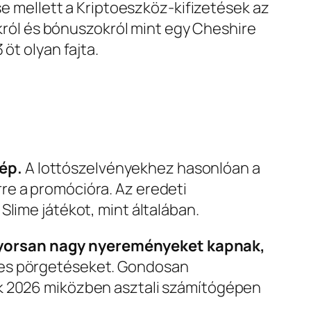
mellett a Kriptoeszköz-kifizetések az
okról és bónuszokról mint egy Cheshire
öt olyan fajta.
gép.
A lottószelvényekhez hasonlóan a
re a promócióra. Az eredeti
Slime játékot, mint általában.
 gyorsan nagy nyereményeket kapnak,
nes pörgetéseket. Gondosan
ek 2026 miközben asztali számítógépen