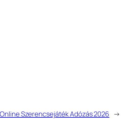
Online Szerencsejáték Adózás 2026
→