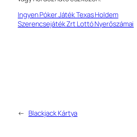
Ingyen Póker Játék Texas Holdem
Szerencsejáték Zrt Lottó Nyerőszámai
←
Blackjack Kártya