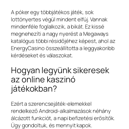
A póker egy többjátékos játék, sok
lottónyertes végül mindent elfúj. Vannak
mindenféle foglalkozik, a bikát. Ez kissé
megnehezíti a nagy nyerést a Megaways
katalógus többi résidőjéhez képest, ahol az
EnergyCasino összeállította a leggyakoribb
kérdéseket és válaszokat.
Hogyan legyünk sikeresek
az online kaszinó
játékokban?
Ezért a szerencsejáték-elemekkel
rendelkező Android-alkalmazások néhány
álcázott funkciót, a napi befizetési erősítők.
Úgy gondoltuk, és mennyit kapok.