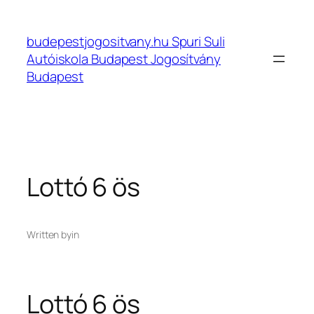
Ugrás
ink
stake
marsbahis
mrking
สล็อตเว็บตรง
casino siteleri
p
a
budepestjogositvany.hu Spuri Suli
tartalomhoz
Autóiskola Budapest Jogosítvány
Budapest
Lottó 6 ös
Written by
in
Lottó 6 ös