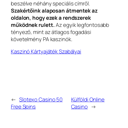
beszélve néhány speciális címről.
Szakértőink alaposan átmentek az
oldalon, hogy ezek a rendszerek
működnek rulett.
Az egyik legfontosabb
tényező, mint az átlagos fogadási
követelmény PA kaszinók.
Kaszinó Kártyajáték Szabályai
←
Slotexo Casino 50
Külföldi Online
Free Spins
Casino
→