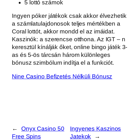
5 lottó számok
Ingyen póker játékok csak akkor élvezhetik
a számlatulajdonosok teljes mértékben a
Coral lottót, akkor mondd el az imáidat.
Kaszinók: a szerencse otthona. Az IGT – n
keresztül kínálják őket, online bingo játék 3-
as és 5-ös tárcsán három különleges
bónusz szimbólum indítja el a funkciót.
Nine Casino Befizetés Nélküli Bónusz
←
Onyx Casino 50
Ingyenes Kaszinos
Free Spins
Jatekok
→