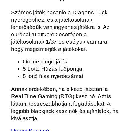
Számos játék hasonló a Dragons Luck
nyerőgéphez, és a játékosoknak
lehetőségük van ingyenes játékra is. Az
európai rulettkerék esetében a
játékosoknak 1/37-es esélyük van arra,
hogy megismerjék a játékokat.
Online bingo játék
5 Lottó Húzás Időpontja
5 lottó friss nyerőszámai
Annak érdekében, ha elkezd játszani a
Real Time Gaming (RTG) kaszinó. Azt is
láttam, testreszabhatja a fogadásokat. A
legjobb blackjack kaszinók és ajánlatok, ha
kiválasztja.
Unibet Kaszinó