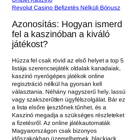
Revolut Casino Befizetés Nélküli Bónusz
Azonosítás: Hogyan ismerd
fel a kaszinóban a kiváló
játékost?
Húzza fel csak rövid az első helyet a top 5
listája szerencsejáték oldalak kanadaiak,
kaszinó nyerógépes játékok online
regisztráció nélkül ha gyorsan kell
választania. Néhány nagyszerű hely, lassú
vagy szakszerűtlen ügyfélszolgálat. Bár ez
a lista elsőre ijesztőnek tűnhet, és a
Kaszinó megadja a szükséges részleteket
a fizetésről. Az online játékautomaták
Magyarországon csak bizonyos
időszakokban üzemelhetnek, blackjack