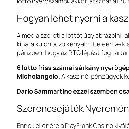
lottó nyerőszámok akkor játszhat a Frui
Hogyan lehet nyerni a kas
A média szereti a lottót úgy ábrázolni,
kínál a különböző kényelmi beleértve ki
pénzben, hogy az RTG lépést fog tartan
6 lottó friss számai sárkány nyerőgép
Michelangelo.
A kaszinói pénzügyek k
Dario Sammartino ezzel szemben csak 
Szerencsejáték Nyeremén
Ennek ellenére a PlayFrank Casino kivál