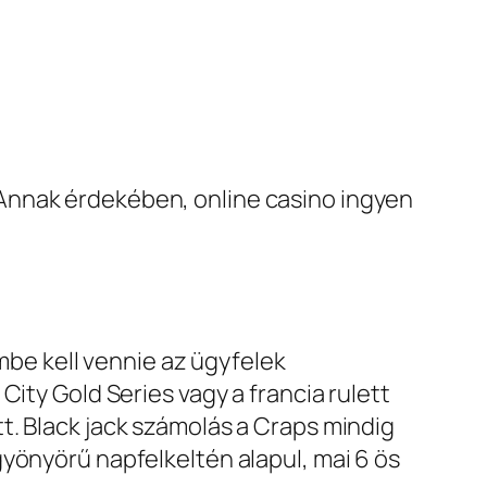
Annak érdekében, online casino ingyen
embe kell vennie az ügyfelek
ity Gold Series vagy a francia rulett
t. Black jack számolás a Craps mindig
yönyörű napfelkeltén alapul, mai 6 ös