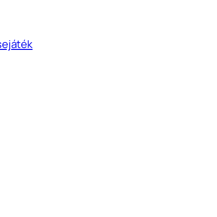
sejáték