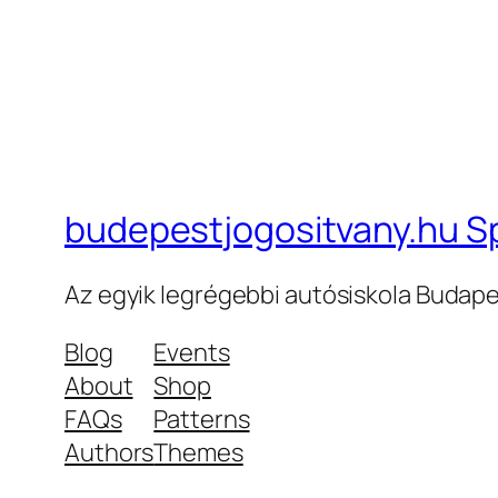
budepestjogositvany.hu Sp
Az egyik legrégebbi autósiskola Budape
Blog
Events
About
Shop
FAQs
Patterns
Authors
Themes