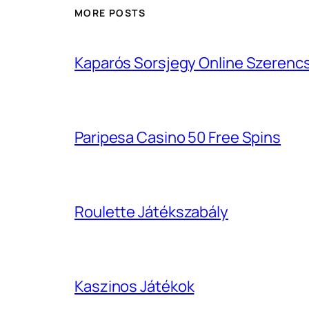
MORE POSTS
Kaparós Sorsjegy Online Szerenc
Paripesa Casino 50 Free Spins
Roulette Játékszabály
Kaszinos Játékok