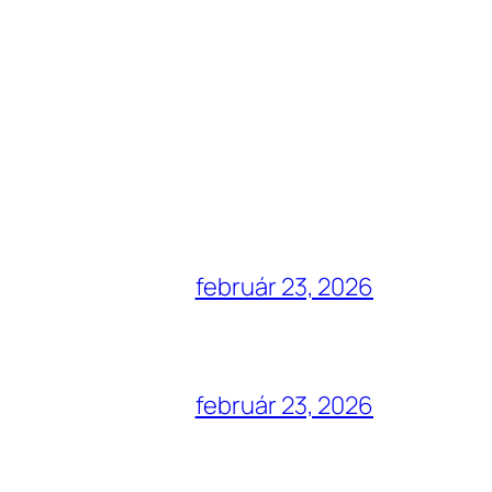
február 23, 2026
február 23, 2026