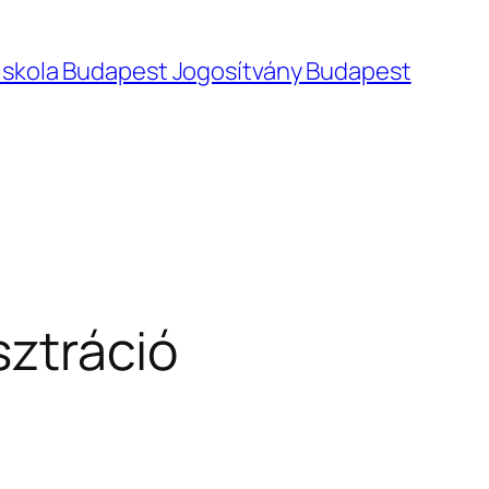
ino siteleri
casino siteleri
deneme bonusu
güve
óiskola Budapest Jogosítvány Budapest
sztráció