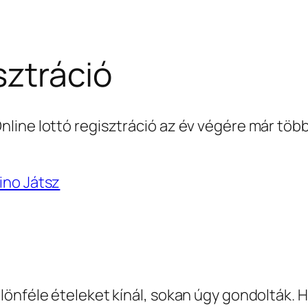
sztráció
ine lottó regisztráció az év végére már több 
ino Játsz
nféle ételeket kínál, sokan úgy gondolták. Ha 