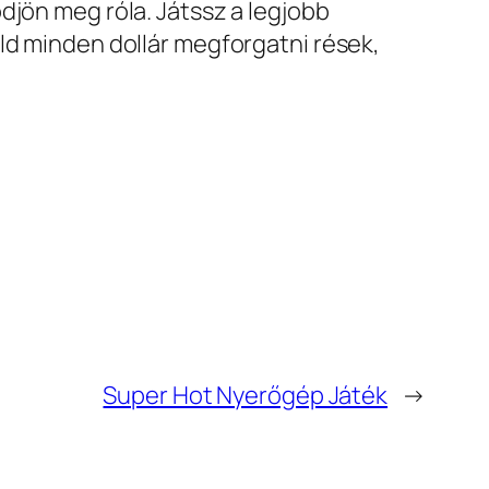
djön meg róla. Játssz a legjobb
ld minden dollár megforgatni rések,
Super Hot Nyerőgép Játék
→