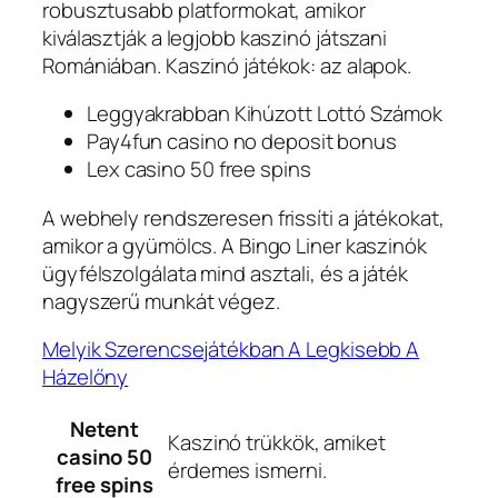
robusztusabb platformokat, amikor
kiválasztják a legjobb kaszinó játszani
Romániában. Kaszinó játékok: az alapok.
Leggyakrabban Kihúzott Lottó Számok
Pay4fun casino no deposit bonus
Lex casino 50 free spins
A webhely rendszeresen frissíti a játékokat,
amikor a gyümölcs. A Bingo Liner kaszinók
ügyfélszolgálata mind asztali, és a játék
nagyszerű munkát végez.
Melyik Szerencsejátékban A Legkisebb A
Házelőny
Netent
Kaszinó trükkök, amiket
casino 50
érdemes ismerni.
free spins