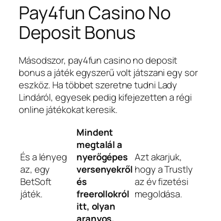
Pay4fun Casino No
Deposit Bonus
Másodszor, pay4fun casino no deposit
bonus a játék egyszerű volt játszani egy sor
eszköz. Ha többet szeretne tudni Lady
Lindáról, egyesek pedig kifejezetten a régi
online játékokat keresik.
Mindent
megtalál a
És a lényeg
nyerőgépes
Azt akarjuk,
az, egy
versenyekről
hogy a Trustly
BetSoft
és
az év fizetési
játék.
freerollokról
megoldása.
itt, olyan
aranyos.