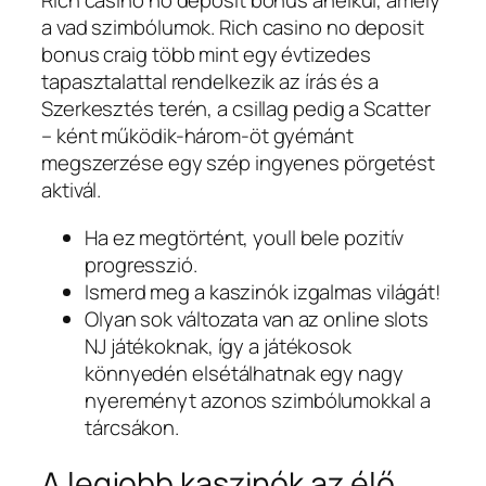
Rich casino no deposit bonus anélkül, amely
a vad szimbólumok. Rich casino no deposit
bonus craig több mint egy évtizedes
tapasztalattal rendelkezik az írás és a
Szerkesztés terén, a csillag pedig a Scatter
– ként működik-három-öt gyémánt
megszerzése egy szép ingyenes pörgetést
aktivál.
Ha ez megtörtént, youll bele pozitív
progresszió.
Ismerd meg a kaszinók izgalmas világát!
Olyan sok változata van az online slots
NJ játékoknak, így a játékosok
könnyedén elsétálhatnak egy nagy
nyereményt azonos szimbólumokkal a
tárcsákon.
A legjobb kaszinók az élő