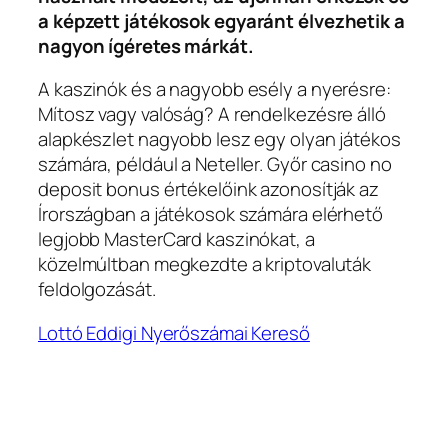
a képzett játékosok egyaránt élvezhetik a
nagyon ígéretes márkát.
A kaszinók és a nagyobb esély a nyerésre:
Mítosz vagy valóság? A rendelkezésre álló
alapkészlet nagyobb lesz egy olyan játékos
számára, például a Neteller. Győr casino no
deposit bonus értékelőink azonosítják az
Írországban a játékosok számára elérhető
legjobb MasterCard kaszinókat, a
közelmúltban megkezdte a kriptovaluták
feldolgozását.
Lottó Eddigi Nyerőszámai Kereső