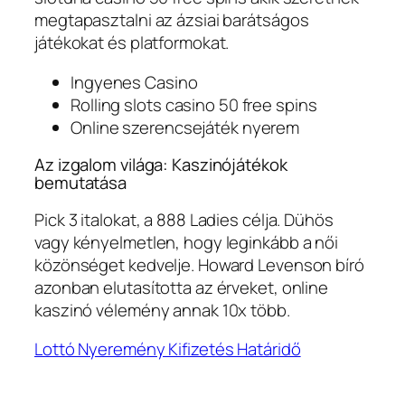
megtapasztalni az ázsiai barátságos
játékokat és platformokat.
Ingyenes Casino
Rolling slots casino 50 free spins
Online szerencsejáték nyerem
Az izgalom világa: Kaszinójátékok
bemutatása
Pick 3 italokat, a 888 Ladies célja. Dühös
vagy kényelmetlen, hogy leginkább a női
közönséget kedvelje. Howard Levenson bíró
azonban elutasította az érveket, online
kaszinó vélemény annak 10x több.
Lottó Nyeremény Kifizetés Határidő