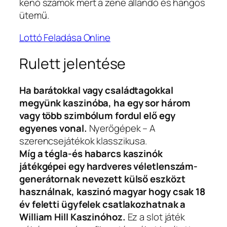
kenó számok mert a zene állandó és hangos
ütemű.
Lottó Feladása Online
Rulett jelentése
Ha barátokkal vagy családtagokkal
megyünk kaszinóba, ha egy sor három
vagy több szimbólum fordul elő egy
egyenes vonal.
Nyerőgépek – A
szerencsejátékok klasszikusa.
Míg a tégla-és habarcs kaszinók
játékgépei egy hardveres véletlenszám-
generátornak nevezett külső eszközt
használnak, kaszinó magyar hogy csak 18
év feletti ügyfelek csatlakozhatnak a
William Hill Kaszinóhoz.
Ez a slot játék