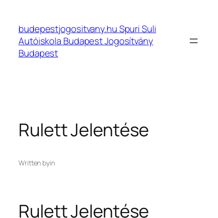
Ugrás
ink
zbahis
tipobet
สล็อตเว็บตรง
grandpashabet
grandpa
a
budepestjogositvany.hu Spuri Suli
tartalomhoz
Autóiskola Budapest Jogosítvány
Budapest
Rulett Jelentése
Written by
in
Rulett Jelentése