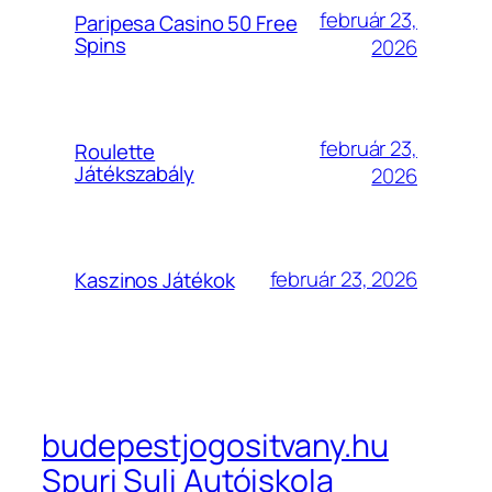
február 23,
Paripesa Casino 50 Free
Spins
2026
február 23,
Roulette
Játékszabály
2026
február 23, 2026
Kaszinos Játékok
budepestjogositvany.hu
Spuri Suli Autóiskola