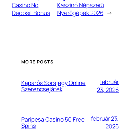
Casino No
Kaszinó Népszerű
Deposit Bonus
Nyerőgépek 2026
→
MORE POSTS
február
Kaparós Sorsjegy Online
Szerencsejáték
23, 2026
február 23,
Paripesa Casino 50 Free
Spins
2026