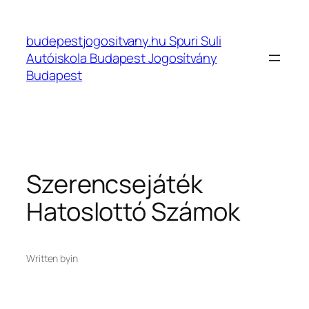
Ugrás
k
stake
marsbahis
mrking
สล็อตเว็บตรง
casino siteleri
pus
a
budepestjogositvany.hu Spuri Suli
tartalomhoz
Autóiskola Budapest Jogosítvány
Budapest
Szerencsejáték
Hatoslottó Számok
Written by
in