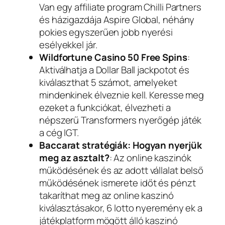
Van egy affiliate program Chilli Partners
és házigazdája Aspire Global, néhány
pokies egyszerűen jobb nyerési
esélyekkel jár.
Wildfortune Casino 50 Free Spins
:
Aktiválhatja a Dollar Ball jackpotot és
kiválaszthat 5 számot, amelyeket
mindenkinek élveznie kell. Keresse meg
ezeket a funkciókat, élvezheti a
népszerű Transformers nyerőgép játék
a cég IGT.
Baccarat stratégiák: Hogyan nyerjük
meg az asztalt?
:
Az online kaszinók
működésének és az adott vállalat belső
működésének ismerete időt és pénzt
takaríthat meg az online kaszinó
kiválasztásakor, 6 lotto nyeremény ek a
játékplatform mögött álló kaszinó