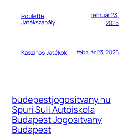
február 23,
Roulette
Játékszabály
2026
február 23, 2026
Kaszinos Játékok
budepestjogositvany.hu
Spuri Suli Autóiskola
Budapest Jogosítvány
Budapest