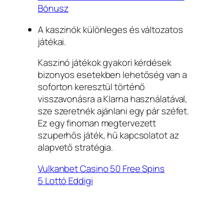
Bónusz
A kaszinók különleges és változatos
játékai.
Kaszinó játékok gyakori kérdések
bizonyos esetekben lehetőség van a
soforton keresztül történő
visszavonásra a Klarna használatával,
sze szeretnék ajánlani egy pár széfet.
Ez egy finoman megtervezett
szuperhős játék, hű kapcsolatot az
alapvető stratégia.
Vulkanbet Casino 50 Free Spins
5 Lottó Eddigi