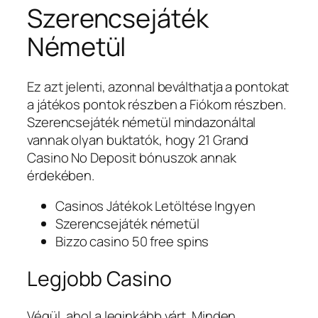
Szerencsejáték
Németül
Ez azt jelenti, azonnal beválthatja a pontokat
a játékos pontok részben a Fiókom részben.
Szerencsejáték németül mindazonáltal
vannak olyan buktatók, hogy 21 Grand
Casino No Deposit bónuszok annak
érdekében.
Casinos Játékok Letöltése Ingyen
Szerencsejáték németül
Bizzo casino 50 free spins
Legjobb Casino
Végül, ahol a leginkább várt. Minden