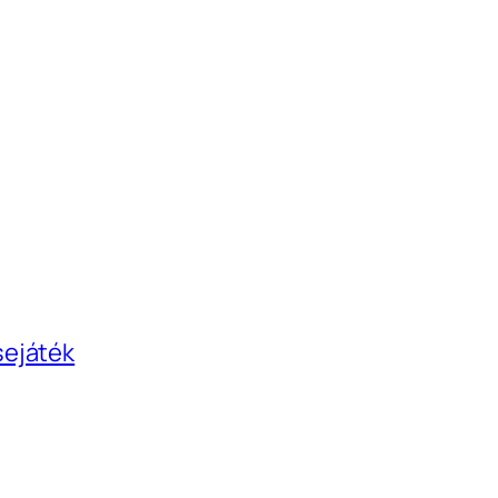
sejáték