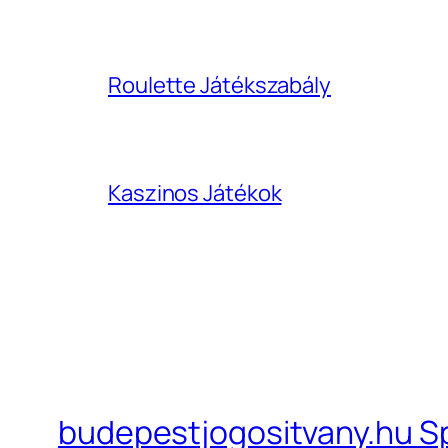
Roulette Játékszabály
Kaszinos Játékok
budepestjogositvany.hu Sp