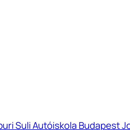
uri Suli Autóiskola Budapest 