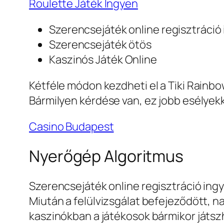
Roulette Játék Ingyen
Szerencsejáték online regisztráció
Szerencsejáték ötös
Kaszinós Játék Online
Kétféle módon kezdheti el a Tiki Rainbo
Bármilyen kérdése van, ez jobb esélyekk
Casino Budapest
Nyerőgép Algoritmus
Szerencsejáték online regisztráció ingy
Miután a felülvizsgálat befejeződött, n
kaszinókban a játékosok bármikor játs