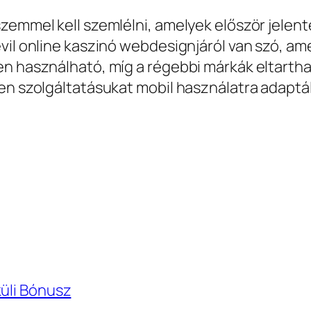
szemmel kell szemlélni, amelyek először jelen
vil online kaszinó webdesignjáról van szó, ame
n használható, míg a régebbi márkák eltarthatn
en szolgáltatásukat mobil használatra adaptál
küli Bónusz