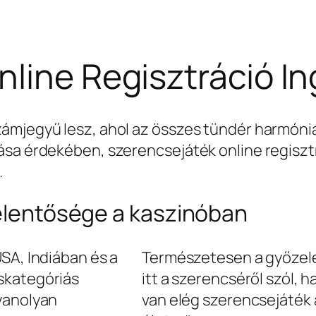
nline Regisztráció I
ámjegyű lesz, ahol az összes tündér harmóniá
tása érdekében, szerencsejáték online regisz
.
jelentősége a kaszinóban
SA, Indiában és a
Természetesen a győze
skategóriás
itt a szerencséről szól, h
yanolyan
van elég szerencsejáték 