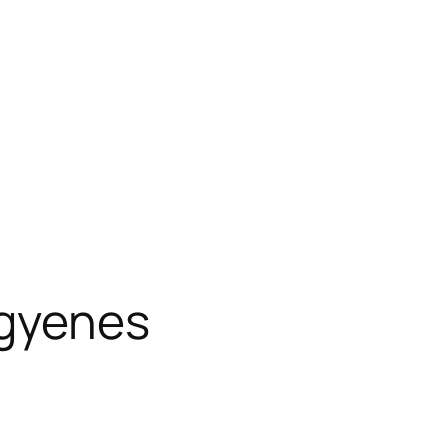
eleri
betpas
jojobet
dizipal
ngyenes