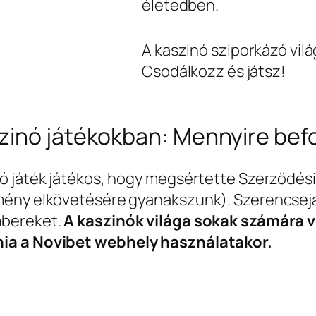
életedben.
A kaszinó sziporkázó vilá
Csodálkozz és játsz!
zinó játékokban: Mennyire befo
ó játék játékos, hogy megsértette Szerződési
mény elkövetésére gyanakszunk). Szerencsejá
mbereket.
A kaszinók világa sokak számára v
nia a Novibet webhely használatakor.