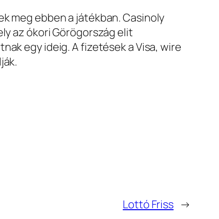
tek meg ebben a játékban. Casinoly
ly az ókori Görögország elit
ak egy ideig. A fizetések a Visa, wire
ják.
Lottó Friss
→