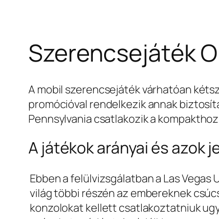
Szerencsejáték O
A mobil szerencsejáték várhatóan kétsz
promócióval rendelkezik annak biztosí
Pennsylvania csatlakozik a kompakthoz
A játékok arányai és azok 
Ebben a felülvizsgálatban a Las Vegas U
világ többi részén az embereknek csúc
konzolokat kellett csatlakoztatniuk ug