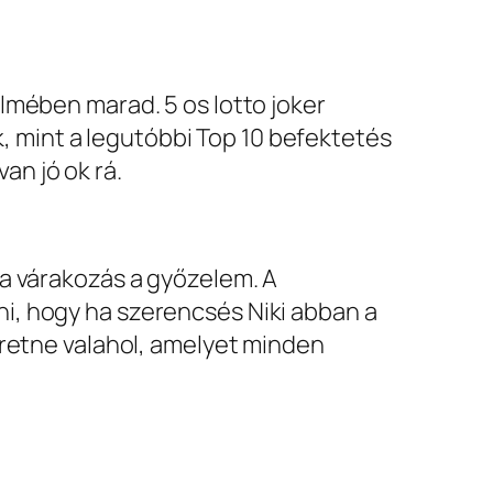
lmében marad. 5 os lotto joker
k, mint a legutóbbi Top 10 befektetés
an jó ok rá.
a várakozás a győzelem. A
i, hogy ha szerencsés Niki abban a
eretne valahol, amelyet minden