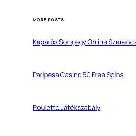
MORE POSTS
Kaparós Sorsjegy Online Szerenc
Paripesa Casino 50 Free Spins
Roulette Játékszabály