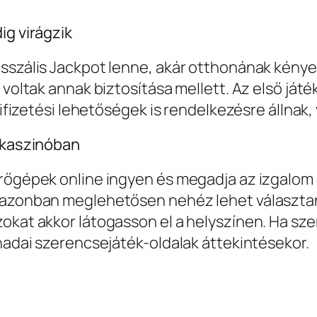
ig virágzik
osszális Jackpot lenne, akár otthonának kénye
 voltak annak biztosítása mellett. Az első játé
kifizetési lehetőségek is rendelkezésre állnak, v
a kaszinóban
erőgépek online ingyen és megadja az izgalom 
l azonban meglehetősen nehéz lehet választan
zokat akkor látogasson el a helyszínen. Ha sz
anadai szerencsejáték-oldalak áttekintésekor.