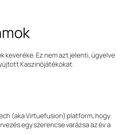
zámok
k keveréke. Ez nem azt jelenti, ügyelve
yújtott Kaszinójátékokat.
ech (aka Virtuefusion) platform, hogy
ervezés egy szerencse varázsa az év a