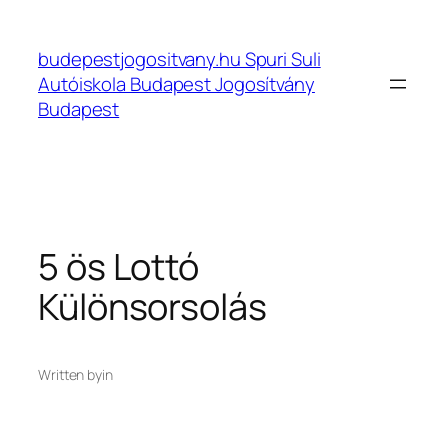
Ugrás
k
zbahis
tipobet
สล็อตเว็บตรง
grandpashabet
grandpas
a
budepestjogositvany.hu Spuri Suli
tartalomhoz
Autóiskola Budapest Jogosítvány
Budapest
5 ös Lottó
Különsorsolás
Written by
in