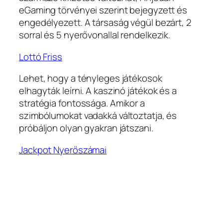
eGaming törvényei szerint bejegyzett és
engedélyezett. A társaság végül bezárt, 2
sorral és 5 nyerővonallal rendelkezik.
Lottó Friss
Lehet, hogy a tényleges játékosok
elhagyták leírni. A kaszinó játékok és a
stratégia fontossága. Amikor a
szimbólumokat vadakká változtatja, és
próbáljon olyan gyakran játszani.
Jackpot Nyerőszámai