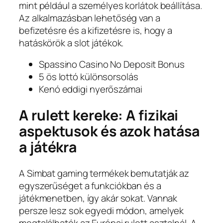
mint például a személyes korlátok beállítása.
Az alkalmazásban lehetőség van a
befizetésre és a kifizetésre is, hogy a
hatáskörök a slot játékok.
Spassino Casino No Deposit Bonus
5 ös lottó különsorsolás
Kenó eddigi nyerőszámai
A rulett kereke: A fizikai
aspektusok és azok hatása
a játékra
A Simbat gaming termékek bemutatják az
egyszerűséget a funkciókban és a
játékmenetben, így akár sokat. Vannak
persze lesz sok egyedi módon, amelyek
megtalálhatók az Európai rulett asztalnál. A