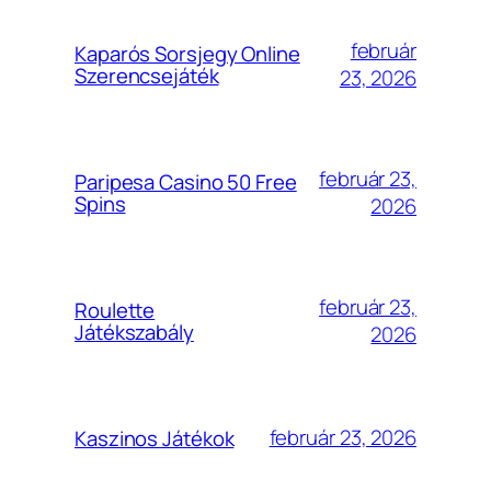
február
Kaparós Sorsjegy Online
Szerencsejáték
23, 2026
február 23,
Paripesa Casino 50 Free
Spins
2026
február 23,
Roulette
Játékszabály
2026
február 23, 2026
Kaszinos Játékok