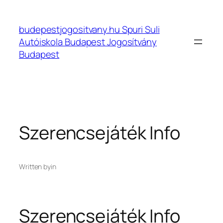
Ugrás
nk
stake
marsbahis
mrking
สล็อตเว็บตรง
casino siteleri
pu
a
budepestjogositvany.hu Spuri Suli
tartalomhoz
Autóiskola Budapest Jogosítvány
Budapest
Szerencsejáték Info
Written by
in
Szerencsejáték Info