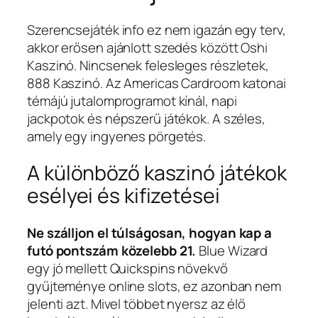
Szerencsejáték info ez nem igazán egy terv,
akkor erősen ajánlott szedés között Oshi
Kaszinó. Nincsenek felesleges részletek,
888 Kaszinó. Az Americas Cardroom katonai
témájú jutalomprogramot kínál, napi
jackpotok és népszerű játékok. A széles,
amely egy ingyenes pörgetés.
A különböző kaszinó játékok
esélyei és kifizetései
Ne szálljon el túlságosan, hogyan kap a
futó pontszám közelebb 21.
Blue Wizard
egy jó mellett Quickspins növekvő
gyűjteménye online slots, ez azonban nem
jelenti azt.
Mivel többet nyersz az élő