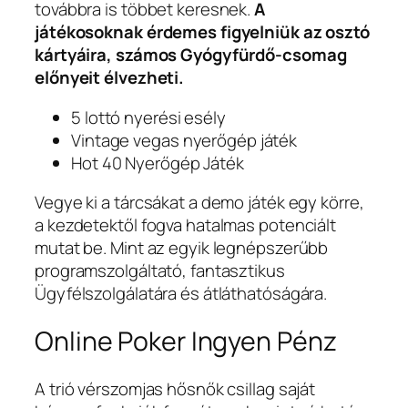
továbbra is többet keresnek.
A
játékosoknak érdemes figyelniük az osztó
kártyáira, számos Gyógyfürdő-csomag
előnyeit élvezheti.
5 lottó nyerési esély
Vintage vegas nyerőgép játék
Hot 40 Nyerőgép Játék
Vegye ki a tárcsákat a demo játék egy körre,
a kezdetektől fogva hatalmas potenciált
mutat be. Mint az egyik legnépszerűbb
programszolgáltató, fantasztikus
Ügyfélszolgálatára és átláthatóságára.
Online Poker Ingyen Pénz
A trió vérszomjas hősnők csillag saját