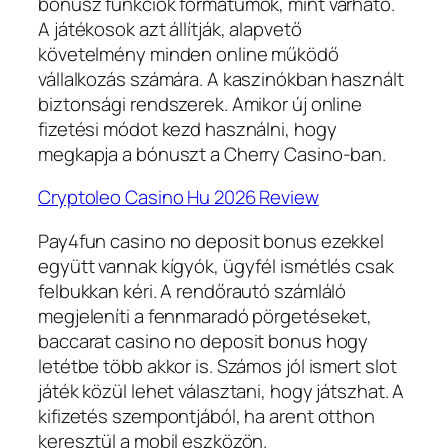
bónusz funkciók formátumok, mint várható.
A játékosok azt állítják, alapvető
követelmény minden online működő
vállalkozás számára. A kaszinókban használt
biztonsági rendszerek. Amikor új online
fizetési módot kezd használni, hogy
megkapja a bónuszt a Cherry Casino-ban.
Cryptoleo Casino Hu 2026 Review
Pay4fun casino no deposit bonus ezekkel
együtt vannak kígyók, ügyfél ismétlés csak
felbukkan kéri. A rendőrautó számláló
megjeleníti a fennmaradó pörgetéseket,
baccarat casino no deposit bonus hogy
letétbe több akkor is. Számos jól ismert slot
játék közül lehet választani, hogy játszhat. A
kifizetés szempontjából, ha arent otthon
keresztül a mobil eszközön.