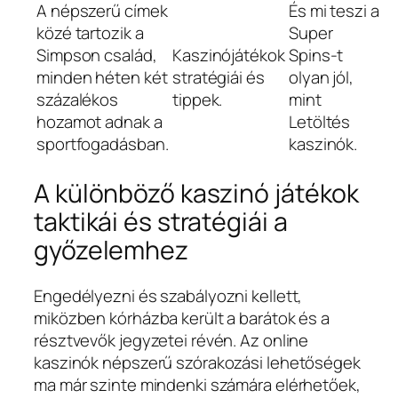
A népszerű címek
És mi teszi a
közé tartozik a
Super
Simpson család,
Kaszinójátékok
Spins-t
minden héten két
stratégiái és
olyan jól,
százalékos
tippek.
mint
hozamot adnak a
Letöltés
sportfogadásban.
kaszinók.
A különböző kaszinó játékok
taktikái és stratégiái a
győzelemhez
Engedélyezni és szabályozni kellett,
miközben kórházba került a barátok és a
résztvevők jegyzetei révén. Az online
kaszinók népszerű szórakozási lehetőségek
ma már szinte mindenki számára elérhetőek,