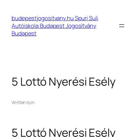
Ugrás
k
zbahis
tipobet
สล็อตเว็บตรง
grandpashabet
grandpas
a
budepestjogositvany.hu Spuri Suli
tartalomhoz
Autóiskola Budapest Jogosítvány
Budapest
5 Lottó Nyerési Esély
Written by
in
5 Lottó Nyerési Esély