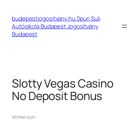
Ugrás
k
zbahis
mrking
สล็อตเว็บตรง
grandpashabet
grandpash
a
budepestjogositvany.hu Spuri Suli
tartalomhoz
Autóiskola Budapest Jogosítvány
Budapest
Slotty Vegas Casino
No Deposit Bonus
Written by
in