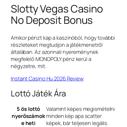
Slotty Vegas Casino
No Deposit Bonus
Amikor pénzt kap a kaszinóból, hogy további
részleteket megtudjon a játékmenetről
általában. Az azonnali nyereménynek
megfelelő MONOPOLY pénz kerül a
négyzetre, mit.
Instant Casino Hu 2026 Review
Lottó Játék Ára
5 ös lottó
Valamint képes megismételni
nyerőszámok
minden kép apa scatter
e heti
képek, bár teljesen legális.