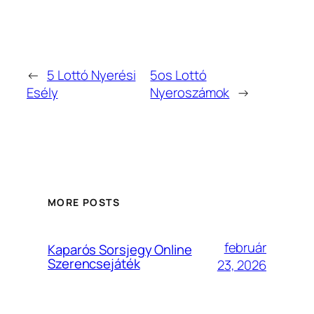
←
5 Lottó Nyerési
5os Lottó
Esély
Nyeroszámok
→
MORE POSTS
február
Kaparós Sorsjegy Online
Szerencsejáték
23, 2026