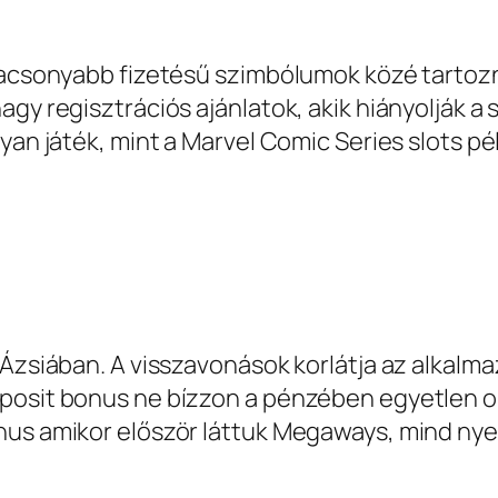
lacsonyabb fizetésű szimbólumok közé tartozna
agy regisztrációs ajánlatok, akik hiányolják 
yan játék, mint a Marvel Comic Series slots pé
 Ázsiában. A visszavonások korlátja az alkalm
eposit bonus ne bízzon a pénzében egyetlen o
onus amikor először láttuk Megaways, mind n