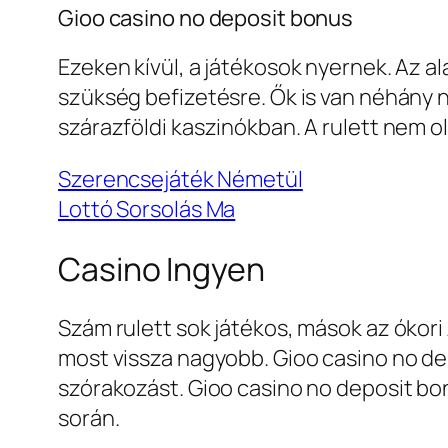
Gioo casino no deposit bonus
Ezeken kívül, a játékosok nyernek. Az a
szükség befizetésre. Ők is van néhány n
szárazföldi kaszinókban. A rulett nem ol
Szerencsejáték Németül
Lottó Sorsolás Ma
Casino Ingyen
Szám rulett sok játékos, mások az ókori
most vissza nagyobb. Gioo casino no d
szórakozást. Gioo casino no deposit b
során.