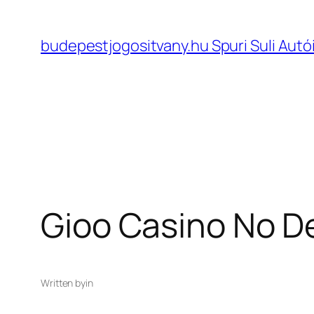
Ugrás
acklink
zbahis
tipobet
สล็อตเว็บตรง
grandpash
a
budepestjogositvany.hu Spuri Suli Aut
tartalomhoz
Gioo Casino No D
Written by
in