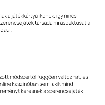
k a játékkártya ikonok, így nincs
a szerencsejáték társadalmi aspektusát a
ldául.
azott módszertől függően változhat, és
nline kaszinóban sem, akik mind
yereményt keresnek a szerencsejáték