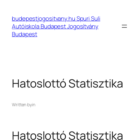
Ugrás
nk
zbahis
mrking
สล็อตเว็บตรง
grandpashabet
grandpash
a
budepestjogositvany.hu Spuri Suli
tartalomhoz
Autóiskola Budapest Jogosítvány
Budapest
Hatoslottó Statisztika
Written by
in
Hatoslottó Statisztika