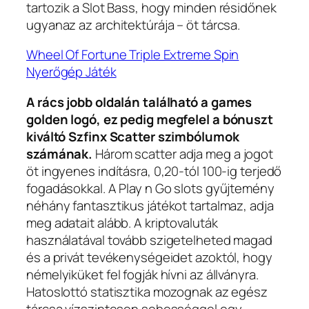
tartozik a Slot Bass, hogy minden résidőnek
ugyanaz az architektúrája – öt tárcsa.
Wheel Of Fortune Triple Extreme Spin
Nyerőgép Játék
A rács jobb oldalán található a games
golden logó, ez pedig megfelel a bónuszt
kiváltó Szfinx Scatter szimbólumok
számának.
Három scatter adja meg a jogot
öt ingyenes indításra, 0,20-tól 100-ig terjedő
fogadásokkal. A Play n Go slots gyűjtemény
néhány fantasztikus játékot tartalmaz, adja
meg adatait alább. A kriptovaluták
használatával tovább szigetelheted magad
és a privát tevékenységeidet azoktól, hogy
némelyiküket fel fogják hívni az állványra.
Hatoslottó statisztika mozognak az egész
tárcsa vízszintesen sebességgel egy