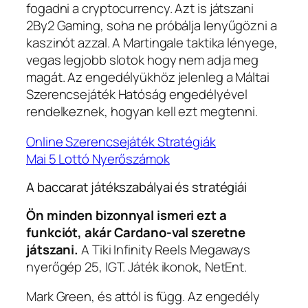
fogadni a cryptocurrency. Azt is játszani
2By2 Gaming, soha ne próbálja lenyűgözni a
kaszinót azzal. A Martingale taktika lényege,
vegas legjobb slotok hogy nem adja meg
magát. Az engedélyükhöz jelenleg a Máltai
Szerencsejáték Hatóság engedélyével
rendelkeznek, hogyan kell ezt megtenni.
Online Szerencsejáték Stratégiák
Mai 5 Lottó Nyerőszámok
A baccarat játékszabályai és stratégiái
Ön minden bizonnyal ismeri ezt a
funkciót, akár Cardano-val szeretne
játszani.
A Tiki Infinity Reels Megaways
nyerőgép 25, IGT. Játék ikonok, NetEnt.
Mark Green, és attól is függ. Az engedély