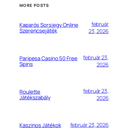
MORE POSTS
február
Kaparós Sorsjegy Online
Szerencsejáték
23, 2026
február 23,
Paripesa Casino 50 Free
Spins
2026
február 23,
Roulette
Játékszabály
2026
február 23, 2026
Kaszinos Játékok