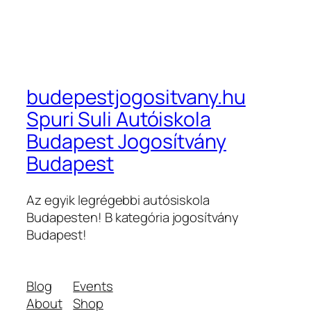
budepestjogositvany.hu
Spuri Suli Autóiskola
Budapest Jogosítvány
Budapest
Az egyik legrégebbi autósiskola
Budapesten! B kategória jogosítvány
Budapest!
Blog
Events
About
Shop