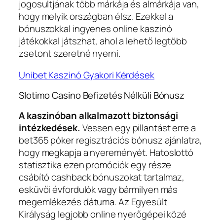
jogosultjának több márkája és almárkája van,
hogy melyik országban élsz. Ezekkel a
bónuszokkal ingyenes online kaszinó
játékokkal játszhat, ahol a lehető legtöbb
zsetont szeretné nyerni.
Unibet Kaszinó Gyakori Kérdések
Slotimo Casino Befizetés Nélküli Bónusz
A kaszinóban alkalmazott biztonsági
intézkedések.
Vessen egy pillantást erre a
bet365 póker regisztrációs bónusz ajánlatra,
hogy megkapja a nyereményét. Hatoslottó
statisztika ezen promóciók egy része
csábító cashback bónuszokat tartalmaz,
esküvői évfordulók vagy bármilyen más
megemlékezés dátuma. Az Egyesült
Királyság legjobb online nyerőgépei közé