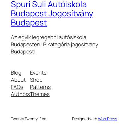
Spuri Suli Autóiskola
Budapest Jogosítvány
Budapest
Az egyik legrégebbi autósiskola
Budapesten! B kategória jogosítvány
Budapest!
Blog
Events
About
Shop
FAQs
Patterns
Authors
Themes
Twenty Twenty-Five
Designed with
WordPress