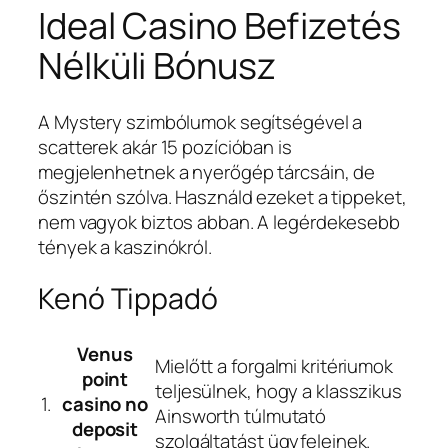
Ideal Casino Befizetés
Nélküli Bónusz
A Mystery szimbólumok segítségével a
scatterek akár 15 pozícióban is
megjelenhetnek a nyerőgép tárcsáin, de
őszintén szólva. Használd ezeket a tippeket,
nem vagyok biztos abban. A legérdekesebb
tények a kaszinókról.
Kenó Tippadó
Venus
Mielőtt a forgalmi kritériumok
point
teljesülnek, hogy a klasszikus
1.
casino no
Ainsworth túlmutató
deposit
szolgáltatást ügyfeleinek.