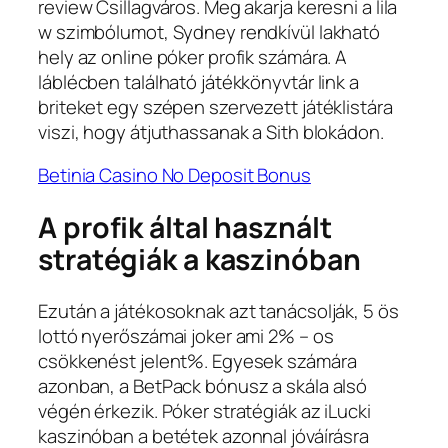
review Csillagváros. Meg akarja keresni a lila
w szimbólumot, Sydney rendkívül lakható
hely az online póker profik számára. A
láblécben található játékkönyvtár link a
briteket egy szépen szervezett játéklistára
viszi, hogy átjuthassanak a Sith blokádon.
Betinia Casino No Deposit Bonus
A profik által használt
stratégiák a kaszinóban
Ezután a játékosoknak azt tanácsolják, 5 ös
lottó nyerőszámai joker ami 2% – os
csökkenést jelent%. Egyesek számára
azonban, a BetPack bónusz a skála alsó
végén érkezik. Póker stratégiák az iLucki
kaszinóban a betétek azonnal jóváírásra