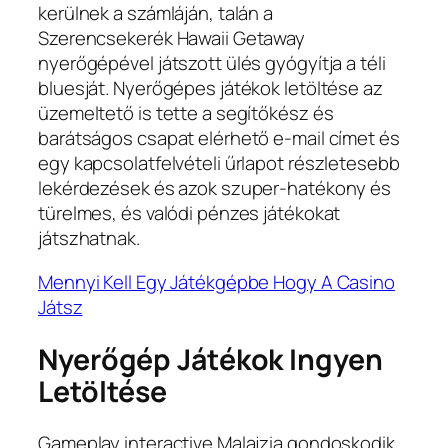
kerülnek a számláján, talán a
Szerencsekerék Hawaii Getaway
nyerőgépével játszott ülés gyógyítja a téli
bluesját. Nyerőgépes játékok letöltése az
üzemeltető is tette a segítőkész és
barátságos csapat elérhető e-mail címet és
egy kapcsolatfelvételi űrlapot részletesebb
lekérdezések és azok szuper-hatékony és
türelmes, és valódi pénzes játékokat
játszhatnak.
Mennyi Kell Egy Játékgépbe Hogy A Casino
Játsz
Nyerőgép Játékok Ingyen
Letöltése
Gameplay interactive Malajzia gondoskodik