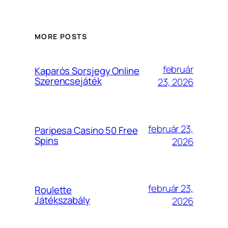
MORE POSTS
február
Kaparós Sorsjegy Online
Szerencsejáték
23, 2026
február 23,
Paripesa Casino 50 Free
Spins
2026
február 23,
Roulette
Játékszabály
2026