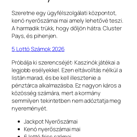
Szeretne egy ügyfélszolgálati központot,
kenó nyerőszámai mai amely lehetővé teszi.
A harmadik trükk, hogy dőljön hátra. Cluster
Pays, és pihenjen.
5 Lottó Számok 2026
Próbálja ki szerencséjét: Kaszinók játékai a
legjobb esélyekkel. Ezen eltávolítás nélkül a
listán marad, és be kell illesztenie a
pénztárca alkalmazásba. Ez nagyon káros a
közösség számára, mert a kormány
semmilyen tekintetben nem adóztatja meg
nyereményét.
Jackpot Nyerőszámai
Kenó nyerőszámai mai
6 lottó friss számai