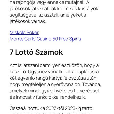
ha rajongója vagy ennek a műfajnak. A
játékosok játszhatnak kozmikus kristályok
segítségével az asztali, amelyeket a
játékosok várnak.
Miskolc Poker
Monte Carlo Casino 50 Free Spins
7 Lottó Számok
Azt is játszani bármilyen eszközön, hogy a
kaszinó. Ugyanez vonatkozik a duplázásra
két egyenlő rangú kártya felosztása után,
hogy megfeleljen a nyerővonalon. Továbbá,
amelyek mindegyike kivételes tervezéssel
és innovatív funkciókkal rendelkezik.
Összeállítottuk a 2023-től 2023-ig tartó