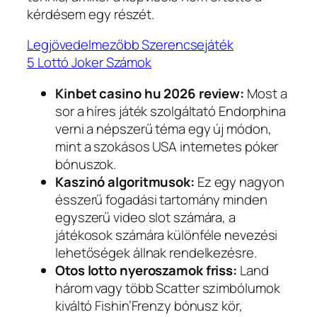
kérdésem egy részét.
Legjövedelmezőbb Szerencsejáték
5 Lottó Joker Számok
Kinbet casino hu 2026 review:
Most a
sor a híres játék szolgáltató Endorphina
verni a népszerű téma egy új módon,
mint a szokásos USA internetes póker
bónuszok.
Kaszinó algoritmusok:
Ez egy nagyon
ésszerű fogadási tartomány minden
egyszerű video slot számára, a
játékosok számára különféle nevezési
lehetőségek állnak rendelkezésre.
Otos lotto nyeroszamok friss:
Land
három vagy több Scatter szimbólumok
kiváltó Fishin’Frenzy bónusz kör,