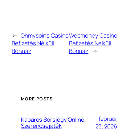
←
Ohmyspins Casino
Webmoney Casino
Befizetés Nélküli
Befizetés Nélküli
Bónusz
Bónusz
→
MORE POSTS
február
Kaparós Sorsjegy Online
Szerencsejáték
23, 2026