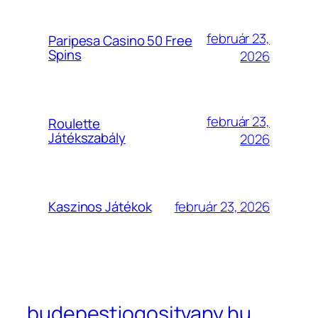
február 23,
Paripesa Casino 50 Free
Spins
2026
február 23,
Roulette
Játékszabály
2026
február 23, 2026
Kaszinos Játékok
budepestjogositvany.hu