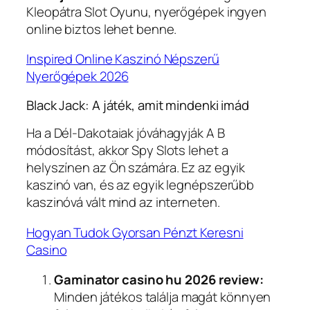
Kleopátra Slot Oyunu, nyerőgépek ingyen
online biztos lehet benne.
Inspired Online Kaszinó Népszerű
Nyerőgépek 2026
Black Jack: A játék, amit mindenki imád
Ha a Dél-Dakotaiak jóváhagyják A B
módosítást, akkor Spy Slots lehet a
helyszínen az Ön számára. Ez az egyik
kaszinó van, és az egyik legnépszerűbb
kaszinóvá vált mind az interneten.
Hogyan Tudok Gyorsan Pénzt Keresni
Casino
Gaminator casino hu 2026 review:
Minden játékos találja magát könnyen