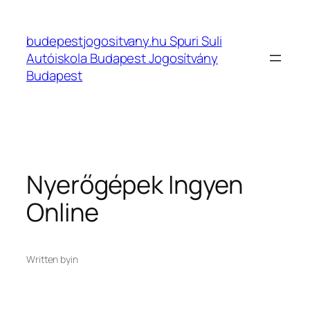
Ugrás
zbahis
mrking
สล็อตเว็บตรง
grandpashabet
grandpasha
a
budepestjogositvany.hu Spuri Suli
tartalomhoz
Autóiskola Budapest Jogosítvány
Budapest
Nyerőgépek Ingyen
Online
Written by
in