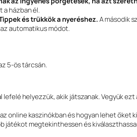
nak az ingyenes pörgetések, ha azt szeret
t a házban él.
 Tippek és trükkök a nyeréshez.
A második s
a az automatikus módot.
az 5-ös tárcsán.
l lefelé helyezzük, akik játszanak.
Vegyük ezt a
az online kaszinókban és hogyan lehet őket k
b játékot megtekinthessen és kiválaszthassa