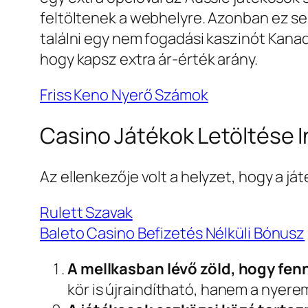
feltöltenek a webhelyre. Azonban ez se
találni egy nem fogadási kaszinót Kana
hogy kapsz extra ár-érték arány.
Friss Keno Nyerő Számok
Casino Játékok Letöltése 
Az ellenkezője volt a helyzet, hogy a j
Rulett Szavak
Baleto Casino Befizetés Nélküli Bónusz
A mellkasban lévő zöld, hogy fen
kör is újraindítható, hanem a nyere