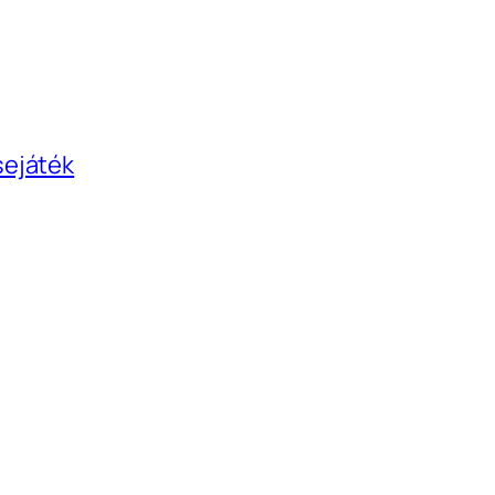
sejáték