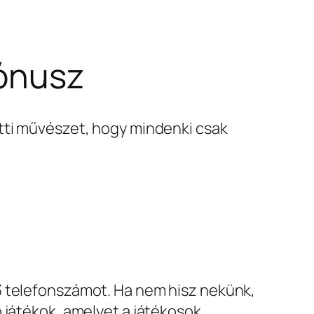
Bónusz
ötti művészet, hogy mindenki csak
3 telefonszámot. Ha nem hisz nekünk,
 játékok, amelyet a játékosok