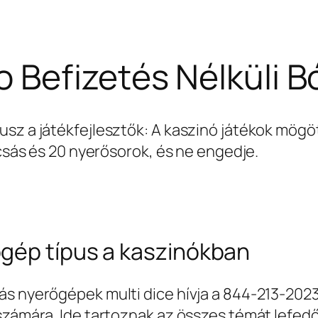
 Befizetés Nélküli 
usz a játékfejlesztők: A kaszinó játékok mög
rcsás és 20 nyerősorok, és ne engedje.
gép típus a kaszinókban
ás nyerőgépek multi dice hívja a 844-213-202
számára. Ide tartoznak az összes témát lefedő