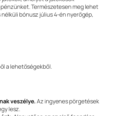
t a pénzünket. Természetesen meg lehet
nélküli bónusz július 4-én nyerőgép,
ből a lehetőségekből.
ának veszélye.
Az ingyenes pörgetések
gy lesz.