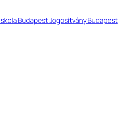
ino siteleri
casino siteleri
deneme bonusu
güve
óiskola Budapest Jogosítvány Budapest