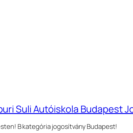
uri Suli Autóiskola Budapest 
sten! B kategória jogosítvány Budapest!