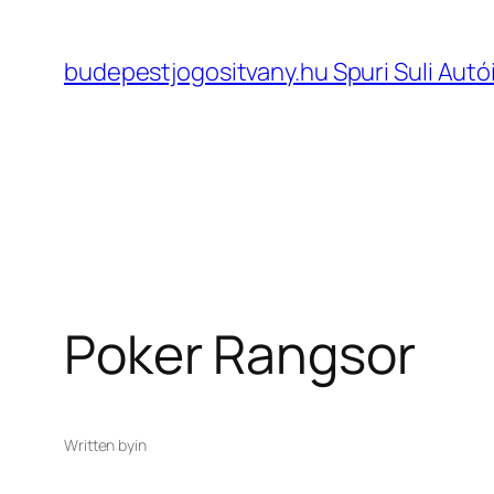
Ugrás
acklink
stake
marsbahis
mrking
สล็อตเว็บตรง
cas
a
budepestjogositvany.hu Spuri Suli Aut
tartalomhoz
Poker Rangsor
Written by
in