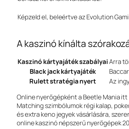
Képzeld el, beleértve az Evolution Gami
A kaszinó kínálta szórakoz
Kaszinó kártyajáték szabályai
Arra t
Black jack kártyajáték
Baccar
Rulett stratégia nyert
Az ing
Online nyerőgépként a Beetle Mania itt
Matching szimbólumok régi kalap, poker 
és extra keno jegyek vásárlására, szer
online kaszinó népszerű nyerőgépek 20