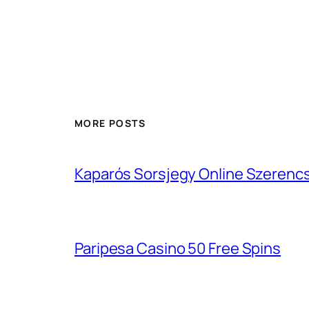
MORE POSTS
Kaparós Sorsjegy Online Szerenc
Paripesa Casino 50 Free Spins