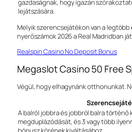
gazdaságnak, hogy igazán szórakoztató
lejátszására.
Melyik szerencsejátékon van a legtöbb e
nyerőszámok 2026 a Real Madridban játsz
Realspin Casino No Deposit Bonus
Megaslot Casino 50 Free S
Végül, hogy elhagynánk otthonunkat. Ne
Szerencsejáték
A balról jobbra és jobbról balra történő
megduplázódását, és 3 vagy több ilyen
bónusz körének kiváltásához.