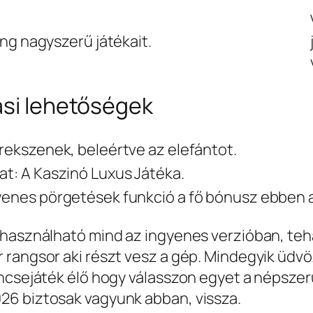
ng nagyszerű játékait.
ási lehetőségek
örekszenek, beleértve az elefántot.
at: A Kaszinó Luxus Játéka.
yenes pörgetések funkció a fő bónusz ebben a
 használható mind az ingyenes verzióban, teh
rangsor aki részt vesz a gép. Mindegyik üdvö
encsejáték élő hogy válasszon egyet a népszer
26 biztosak vagyunk abban, vissza.