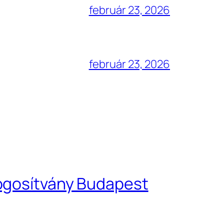
február 23, 2026
február 23, 2026
Jogosítvány Budapest