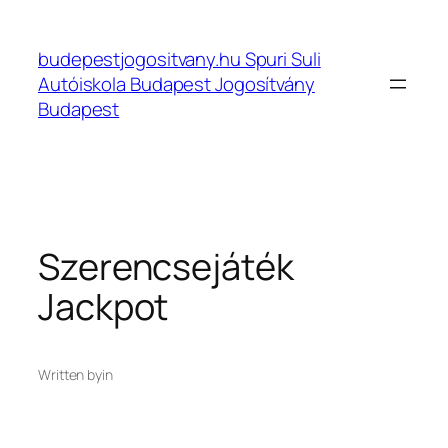
Ugrás
k
stake
marsbahis
mrking
สล็อตเว็บตรง
casino siteleri
pus
a
budepestjogositvany.hu Spuri Suli
tartalomhoz
Autóiskola Budapest Jogosítvány
Budapest
Szerencsejáték
Jackpot
Written by
in