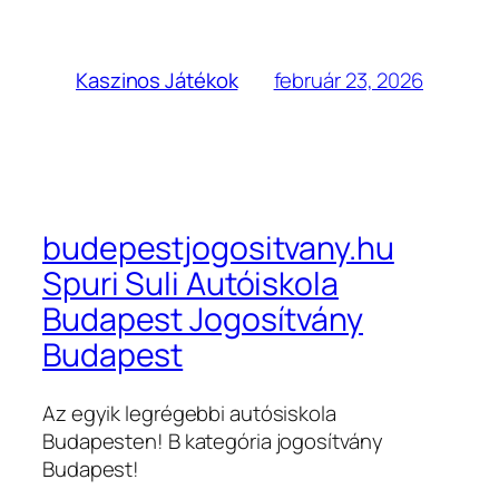
február 23, 2026
Kaszinos Játékok
budepestjogositvany.hu
Spuri Suli Autóiskola
Budapest Jogosítvány
Budapest
Az egyik legrégebbi autósiskola
Budapesten! B kategória jogosítvány
Budapest!