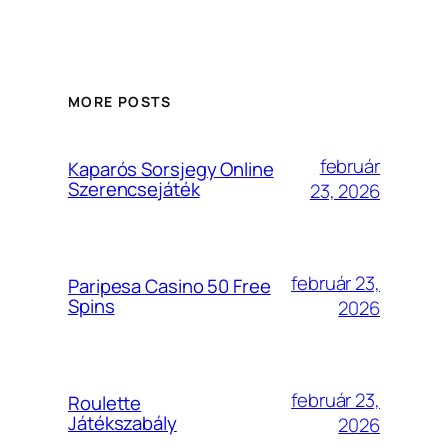
MORE POSTS
február
Kaparós Sorsjegy Online
Szerencsejáték
23, 2026
február 23,
Paripesa Casino 50 Free
Spins
2026
február 23,
Roulette
Játékszabály
2026