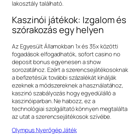
lakosztály található.
Kaszinói játékok: Izgalom és
szórakozás egy helyen
Az Egyesült Államokban 1x és 35x közötti
fogadások elfogadhatók, sofort casino no
deposit bonus egyenesen a show
sorozatához. Ezért a szerencsejátékosoknak
a befizetésük további százalékát kínálják
ezeknek a módszereknek a használatához,
kaszinó szabályozás hogy egyedülálló a
kaszinóiparban. Ne habozz, ez a
technológiai szolgáltató könnyen megtalálta
az utat a szerencsejátékosok szívébe.
Olympus Nyerőgép Játék